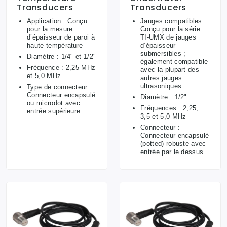
Transducers
Transducers
Application : Conçu
Jauges compatibles :
pour la mesure
Conçu pour la série
d’épaisseur de paroi à
TI-UMX de jauges
haute température
d’épaisseur
submersibles ;
Diamètre : 1/4" et 1/2"
également compatible
Fréquence : 2,25 MHz
avec la plupart des
et 5,0 MHz
autres jauges
ultrasoniques.
Type de connecteur :
Connecteur encapsulé
Diamètre : 1/2"
ou microdot avec
Fréquences : 2,25,
entrée supérieure
3,5 et 5,0 MHz
Connecteur :
Connecteur encapsulé
(potted) robuste avec
entrée par le dessus