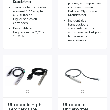
Krautkrämer
jauges, y compris des
Transducteur à double
marques comme
élément 1/4" adapté
Dakota, Olympus et
aux surfaces
Krautkrämer
rugueuses et/ou
Incluent des
corrodées
transducteurs
Disponible en
standards, à forte
fréquences de 2,25 à
amortissement et pour
10 MHz
la mesure de
revêtements
Ultrasonic High
Ultrasonic
Temperature
Underwater