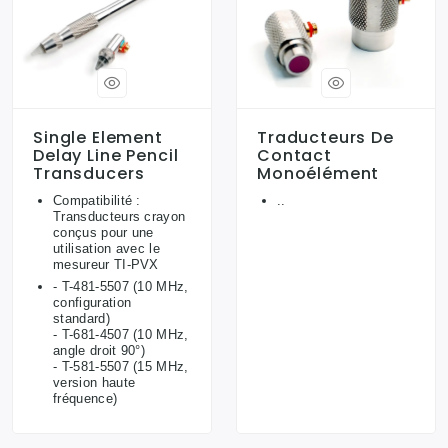
Single Element
Traducteurs De
Delay Line Pencil
Contact
Transducers
Monoélément
Compatibilité :
..
Transducteurs crayon
conçus pour une
utilisation avec le
mesureur TI-PVX
- T-481-5507 (10 MHz,
configuration
standard)
- T-681-4507 (10 MHz,
angle droit 90°)
- T-581-5507 (15 MHz,
version haute
fréquence)