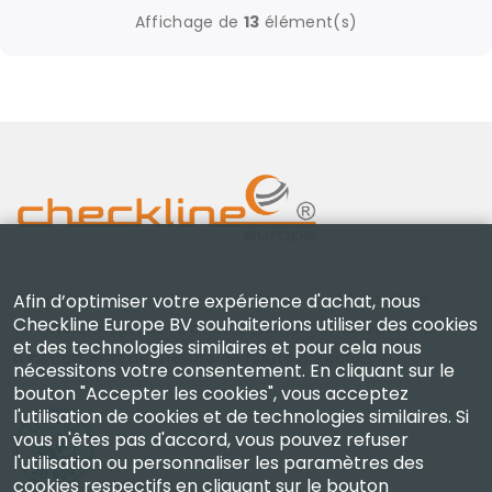
Affichage de
13
élément(s)
Checkline Europe B.V. — spécialistes de la fourniture,
Afin d’optimiser votre expérience d'achat, nous
Checkline Europe BV souhaiterions utiliser des cookies
de l'étalonnage, de la certification et de la réparation
et des technologies similaires et pour cela nous
d'instruments de mesure de haute précision.
nécessitons votre consentement. En cliquant sur le
bouton "Accepter les cookies", vous acceptez
l'utilisation de cookies et de technologies similaires. Si
vous n'êtes pas d'accord, vous pouvez refuser
l'utilisation ou personnaliser les paramètres des
cookies respectifs en cliquant sur le bouton