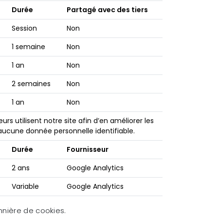
Durée
Partagé avec des tiers
Session
Non
1 semaine
Non
1 an
Non
2 semaines
Non
1 an
Non
 utilisent notre site afin d’en améliorer les
 aucune donnée personnelle identifiable.
Durée
Fournisseur
2 ans
Google Analytics
Variable
Google Analytics
nnière de cookies.