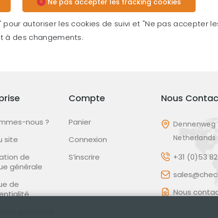
Ne pas accepter les tracking cookies
 pour autoriser les cookies de suivi et "Ne pas accepter les
ujet à des changements.
prise
Compte
Nous Contac
ommes-nous ?
Panier
Dennenweg 
Netherlands
u site
Connexion
ation de
S’inscrire
+31 (0)53 8
que générale
sales@check
que de
Nous contac
entialité
ions générales