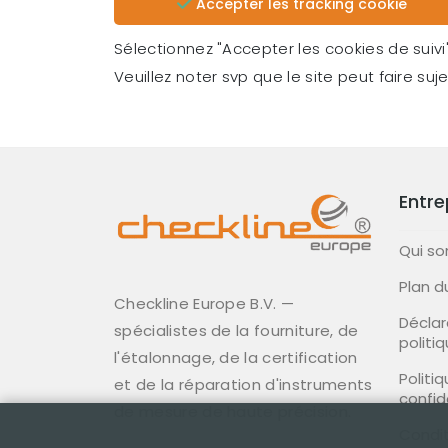
Accepter les tracking cookie
Sélectionnez "Accepter les cookies de suivi"
Veuillez noter svp que le site peut faire s
Entre
Qui s
Plan d
Checkline Europe B.V. —
Déclar
spécialistes de la fourniture, de
politi
l'étalonnage, de la certification
Politi
et de la réparation d'instruments
confid
de mesure de haute précision.
Condit