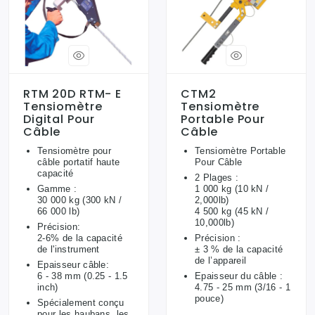
RTM 20D RTM- E
CTM2
Tensiomètre
Tensiomètre
Digital Pour
Portable Pour
Câble
Câble
Tensiomètre pour
Tensiomètre Portable
câble portatif haute
Pour Câble
capacité
2 Plages :
Gamme :
1 000 kg (10 kN /
30 000 kg (300 kN /
2,000lb)
66 000 lb)
4 500 kg (45 kN /
10,000lb)
Précision:
2-6% de la capacité
Précision :
de l'instrument
± 3 % de la capacité
de l’appareil
Epaisseur câble:
6 - 38 mm (0.25 - 1.5
Epaisseur du câble :
inch)
4.75 - 25 mm (3/16 - 1
pouce)
Spécialement conçu
pour les haubans, les