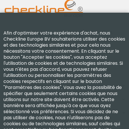
Checkline Europe B.V. — spécialistes de la fourniture,
Afin d’optimiser votre expérience d'achat, nous
Checkline Europe BV souhaiterions utiliser des cookies
de l'étalonnage, de la certification et de la réparation
et des technologies similaires et pour cela nous
d'instruments de mesure de haute précision.
nécessitons votre consentement. En cliquant sur le
bouton "Accepter les cookies", vous acceptez
l'utilisation de cookies et de technologies similaires. Si
vous n'êtes pas d'accord, vous pouvez refuser
l'utilisation ou personnaliser les paramètres des
cookies respectifs en cliquant sur le bouton
Entreprise
"Paramètres des cookies". Vous avez la possibilité de
spécifier que seulement certains cookies que nous
utilisons sur notre site doivent être activés. Cette
Compte
bannière sera affichée jusqu'à ce que vous ayez
sélectionné vos préférences. Si vous décidez de ne
Nous Contacter
pas utiliser de cookies, nous n'utiliserons pas de
cookies ou de technologies similaires, sauf celles qui