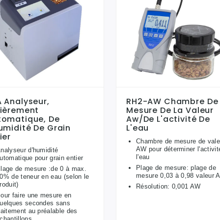
 Analyseur,
RH2-AW Chambre De
tièrement
Mesure De La Valeur
tomatique, De
Aw/de L'activité De
umidité De Grain
L'eau
ier
Chambre de mesure de vale
AW pour déterminer l'activit
nalyseur d'humidité
l'eau
utomatique pour grain entier
Plage de mesure: plage de
lage de mesure :de 0 à max.
mesure 0,03 à 0,98 valeur 
0% de teneur en eau (selon le
roduit)
Résolution: 0,001 AW
our faire une mesure en
uelques secondes sans
raitement au préalable des
chantillons