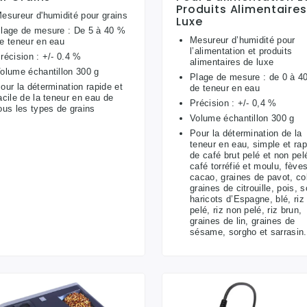
Produits Alimentaire
esureur d'humidité pour grains
Luxe
lage de mesure : De 5 à 40 %
Mesureur d’humidité pour
e teneur en eau
l’alimentation et produits
récision : +/- 0.4 %
alimentaires de luxe
olume échantillon 300 g
Plage de mesure : de 0 à 4
our la détermination rapide et
de teneur en eau
acile de la teneur en eau de
Précision : +/- 0,4 %
ous les types de grains
Volume échantillon 300 g
Pour la détermination de la
teneur en eau, simple et rap
de café brut pelé et non pel
café torréfié et moulu, fève
cacao, graines de pavot, co
graines de citrouille, pois, s
haricots d’Espagne, blé, riz
pelé, riz non pelé, riz brun,
graines de lin, graines de
sésame, sorgho et sarrasin.