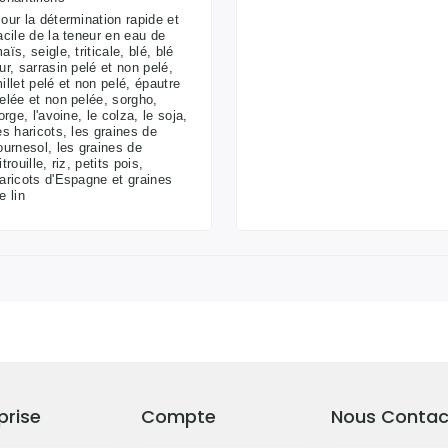
our la détermination rapide et
acile de la teneur en eau de
aïs, seigle, triticale, blé, blé
ur, sarrasin pelé et non pelé,
illet pelé et non pelé, épautre
elée et non pelée, sorgho,
'orge, l'avoine, le colza, le soja,
es haricots, les graines de
ournesol, les graines de
itrouille, riz, petits pois,
aricots d'Espagne et graines
e lin
prise
Compte
Nous Contac