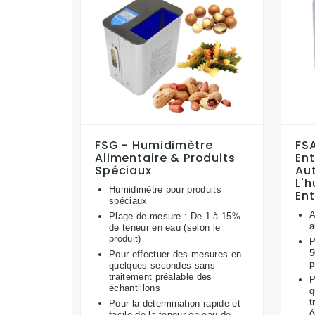
FSG - Humidimètre
FSA
Alimentaire & Produits
En
Spéciaux
Au
L'h
Humidimètre pour produits
Ent
spéciaux
A
Plage de mesure : De 1 à 15%
a
de teneur en eau (selon le
produit)
P
5
Pour effectuer des mesures en
p
quelques secondes sans
traitement préalable des
P
échantillons
q
t
Pour la détermination rapide et
é
facile de la teneur en eau de