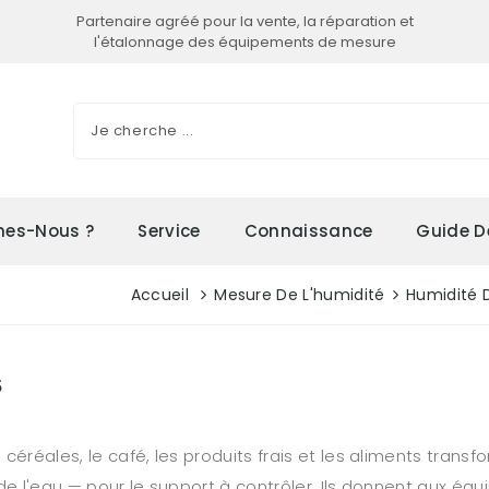
Partenaire agréé pour la vente, la réparation et
l'étalonnage des équipements de mesure
es-Nous ?
Service
Connaissance
Guide D
Accueil
Mesure De L'humidité
Humidité 
s
céréales, le café, les produits frais et les aliments tran
de l'eau — pour le support à contrôler. Ils donnent aux équ