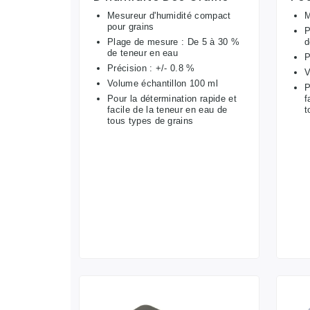
Mesureur d'humidité compact
M
pour grains
P
Plage de mesure : De 5 à 30 %
d
de teneur en eau
P
Précision : +/- 0.8 %
V
Volume échantillon 100 ml
P
Pour la détermination rapide et
f
facile de la teneur en eau de
t
tous types de grains