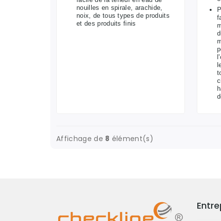
nouilles en spirale, arachide,
P
noix, de tous types de produits
f
et des produits finis
m
d
m
p
l
l
t
c
h
d
Affichage de
8
élément(s)
Entre