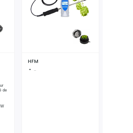
HFM
..
ur
é de
AW