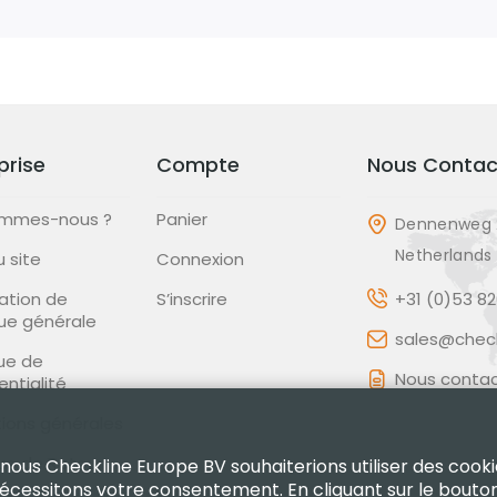
prise
Compte
Nous Contac
ommes-nous ?
Panier
Dennenweg 
Netherlands
u site
Connexion
ation de
S’inscrire
+31 (0)53 8
que générale
sales@check
que de
Nous contac
entialité
ions générales
que de Retour
 nous Checkline Europe BV souhaiterions utiliser des cooki
nécessitons votre consentement. En cliquant sur le bouto