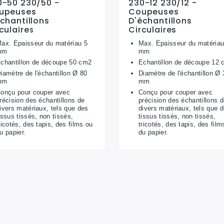
0-50 230/50 -
230-12 230/12 -
upeuses
Coupeuses
chantillons
D'échantillons
culaires
Circulaires
ax. Épaisseur du matériau 5
Max. Épaisseur du matériau
mm
mm
chantillon de découpe 50 cm2
Echantillon de découpe 12
iamètre de l'échantillon Ø 80
Diamètre de l'échantillon Ø 
mm
mm
onçu pour couper avec
Conçu pour couper avec
récision des échantillons de
précision des échantillons 
ivers matériaux, tels que des
divers matériaux, tels que 
issus tissés, non tissés,
tissus tissés, non tissés,
ricotés, des tapis, des films ou
tricotés, des tapis, des film
u papier.
du papier.