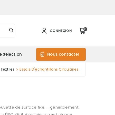
0
CONNEXION
e Sélection
Nous contacter
 Textiles
Essais D'échantillons Circulaires
rouvette de surface fixe — généralement
n l'ISO 3801. Associés à une balance