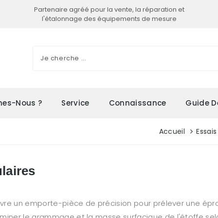
Partenaire agréé pour la vente, la réparation et
l'étalonnage des équipements de mesure
es-Nous ?
Service
Connaissance
Guide D
Accueil
Essais
laires
œuvre un emporte-pièce de précision pour prélever une ép
miner le grammage et la masse surfacique de l'étoffe selo