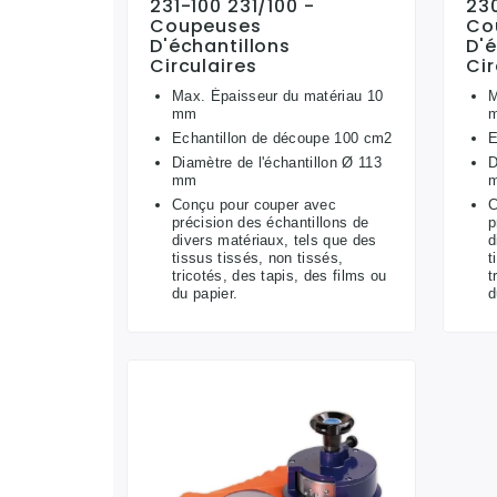
231-100 231/100 -
23
Coupeuses
Co
D'échantillons
D'é
Circulaires
Cir
Max. Épaisseur du matériau 10
M
mm
Echantillon de découpe 100 cm2
E
Diamètre de l'échantillon Ø 113
D
mm
Conçu pour couper avec
C
précision des échantillons de
p
divers matériaux, tels que des
d
tissus tissés, non tissés,
t
tricotés, des tapis, des films ou
t
du papier.
d