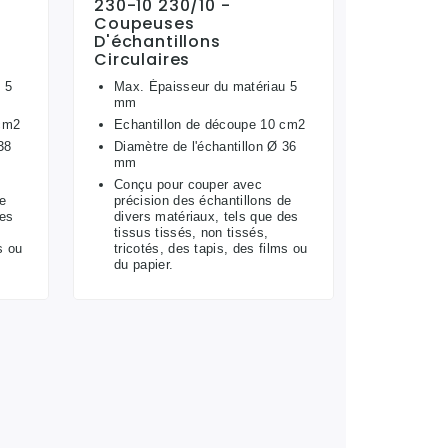
230-10 230/10 -
Coupeuses
D'échantillons
Circulaires
 5
Max. Épaisseur du matériau 5
mm
 cm2
Echantillon de découpe 10 cm2
38
Diamètre de l'échantillon Ø 36
mm
Conçu pour couper avec
de
précision des échantillons de
des
divers matériaux, tels que des
tissus tissés, non tissés,
s ou
tricotés, des tapis, des films ou
du papier.