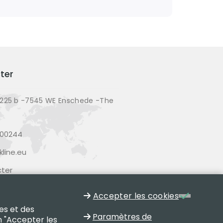
ter
225 b -7545 WE Enschede -The
200244
line.eu
ter
Accepter les cookies
es et des
Paramètres de
n "Accepter les