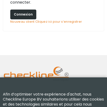
connecter.
Connexion
Nouveau client Cliquez ici pour s’enregistrer
Checkline Europe B.V. — spécialistes de la fourniture,
Afin d’optimiser votre expérience d'achat, nous
Checkline Europe BV souhaiterions utiliser des cookies
de l'étalonnage, de la certification et de la réparation
et des technologies similaires et pour cela nous
d'instruments de mesure de haute précision.