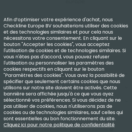
Checkline Europe B.V. — spécialistes de la fourniture,
Afin d’optimiser votre expérience d'achat, nous
Checkline Europe BV souhaiterions utiliser des cookies
de l'étalonnage, de la certification et de la réparation
et des technologies similaires et pour cela nous
d'instruments de mesure de haute précision.
nécessitons votre consentement. En cliquant sur le
bouton "Accepter les cookies", vous acceptez
l'utilisation de cookies et de technologies similaires. Si
vous n'êtes pas d'accord, vous pouvez refuser
l'utilisation ou personnaliser les paramètres des
cookies respectifs en cliquant sur le bouton
Entreprise
"Paramètres des cookies". Vous avez la possibilité de
spécifier que seulement certains cookies que nous
utilisons sur notre site doivent être activés. Cette
Compte
bannière sera affichée jusqu'à ce que vous ayez
sélectionné vos préférences. Si vous décidez de ne
Nous Contacter
pas utiliser de cookies, nous n'utiliserons pas de
cookies ou de technologies similaires, sauf celles qui
sont essentielles au bon fonctionnement du site.
Cliquez ici pour notre politique de confidentialité
Copyright 2003 - 2026 Checkline Europe