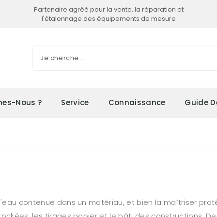
Partenaire agréé pour la vente, la réparation et
l'étalonnage des équipements de mesure
es-Nous ?
Service
Connaissance
Guide D
l'eau contenue dans un matériau, et bien la maîtriser prot
ockées, les tirages papier et le bâti des constructions. D