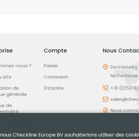
prise
Compte
Nous Contac
ommes-nous ?
Panier
Dennenweg 
Netherlands
u site
Connexion
ation de
S’inscrire
+31 (0)53 8
que générale
sales@check
que de
Nous contac
entialité
ions générales
que de Retour
 nous Checkline Europe BV souhaiterions utiliser des cooki