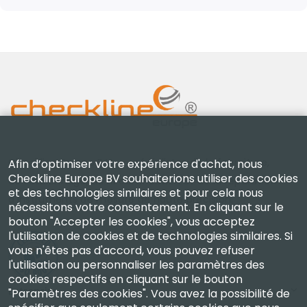
Checkline Europe B.V. — spécialistes de la fourniture,
Afin d’optimiser votre expérience d'achat, nous
Checkline Europe BV souhaiterions utiliser des cookies
de l'étalonnage, de la certification et de la réparation
et des technologies similaires et pour cela nous
d'instruments de mesure de haute précision.
nécessitons votre consentement. En cliquant sur le
bouton "Accepter les cookies", vous acceptez
l'utilisation de cookies et de technologies similaires. Si
vous n'êtes pas d'accord, vous pouvez refuser
l'utilisation ou personnaliser les paramètres des
cookies respectifs en cliquant sur le bouton
Entreprise
"Paramètres des cookies". Vous avez la possibilité de