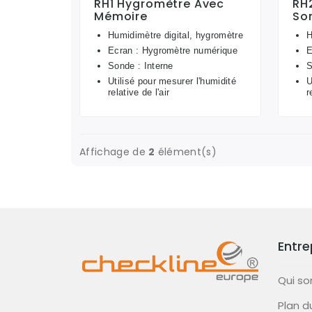
RH1 Hygromètre Avec
RH
Mémoire
So
Humidimètre digital, hygromètre
H
Ecran : Hygromètre numérique
E
Sonde : Interne
S
Utilisé pour mesurer l'humidité
U
relative de l'air
r
Affichage de
2
élément(s)
Entre
Qui s
Plan d