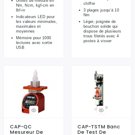
Unités de mesure en
chiffre
Nm, Ncm, kgf-cm en
lbf-in
3 plages jusqu’à 10
Nm
Indicateurs LED pour
les valeurs minimales,
Léger, poignée de
maximales et
bouchon solide qui
moyennes
dispose de plusieurs
trous filetés avec 4
Mémoire pour 1000
postes à visser
lectures avec sortie
USB
CAP-QC
CAP-TSTM Banc
Mesureur De
De Test De