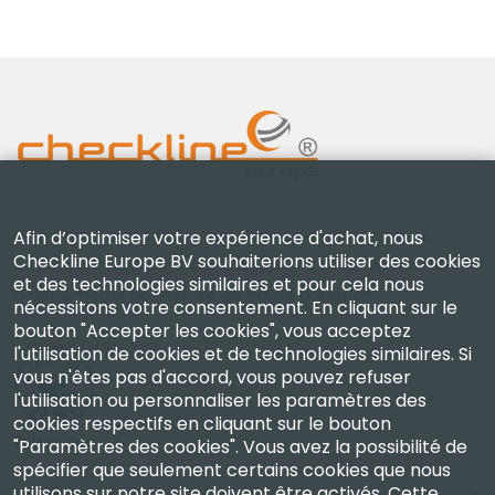
Checkline Europe B.V. — spécialistes de la fourniture,
Afin d’optimiser votre expérience d'achat, nous
Checkline Europe BV souhaiterions utiliser des cookies
de l'étalonnage, de la certification et de la réparation
et des technologies similaires et pour cela nous
d'instruments de mesure de haute précision.
nécessitons votre consentement. En cliquant sur le
bouton "Accepter les cookies", vous acceptez
l'utilisation de cookies et de technologies similaires. Si
vous n'êtes pas d'accord, vous pouvez refuser
l'utilisation ou personnaliser les paramètres des
cookies respectifs en cliquant sur le bouton
Entreprise
"Paramètres des cookies". Vous avez la possibilité de
spécifier que seulement certains cookies que nous
utilisons sur notre site doivent être activés. Cette