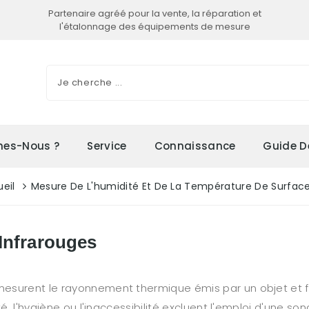
Partenaire agréé pour la vente, la réparation et
l'étalonnage des équipements de mesure
es-Nous ?
Service
Connaissance
Guide D
eil
Mesure De L'humidité Et De La Température De Surfac
Infrarouges
mesurent le rayonnement thermique émis par un objet et 
té, l'hygiène ou l'inaccessibilité excluent l'emploi d'une s