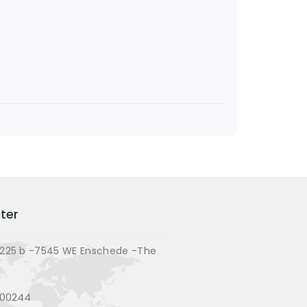
ter
225 b -7545 WE Enschede -The
200244