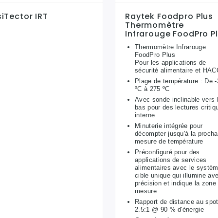
iTector IRT
Raytek Foodpro Plus
Thermomètre
.
Infrarouge FoodPro P
Thermomètre Infrarouge
FoodPro Plus
Pour les applications de
sécurité alimentaire et HA
Plage de température : De -
ºC à 275 ºC
Avec sonde inclinable vers 
bas pour des lectures critiq
interne
Minuterie intégrée pour
décompter jusqu'à la procha
mesure de température
Préconfiguré pour des
applications de services
alimentaires avec le systè
cible unique qui illumine av
précision et indique la zone
mesure
Rapport de distance au spot
2.5:1 @ 90 % d'énergie