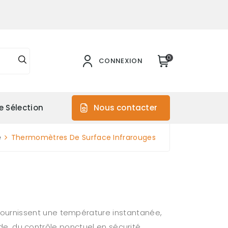
0
CONNEXION
e Sélection
Nous contacter
e
Thermomètres De Surface Infrarouges
fournissent une température instantanée,
onde, du contrôle ponctuel en sécurité