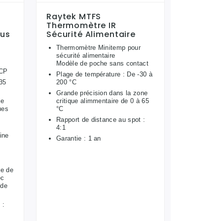
Raytek MTFS
Thermomètre IR
lus
Sécurité Alimentaire
Thermomètre Minitemp pour
sécurité alimentaire
Modèle de poche sans contact
CCP
Plage de température : De -30 à
35
200 °C
Grande précision dans la zone
le
critique alimmentaire de 0 à 65
ues
°C
Rapport de distance au spot :
4:1
ine
Garantie : 1 an
me de
ec
 de
 :