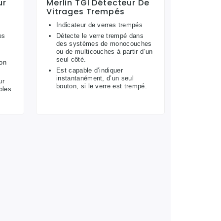
ur
Merlin TGI Détecteur De
Vitrages Trempés
Indicateur de verres trempés
es
Détecte le verre trempé dans
des systèmes de monocouches
ou de multicouches à partir d’un
seul côté.
ion
Est capable d’indiquer
instantanément, d’un seul
ur
bouton, si le verre est trempé.
bles