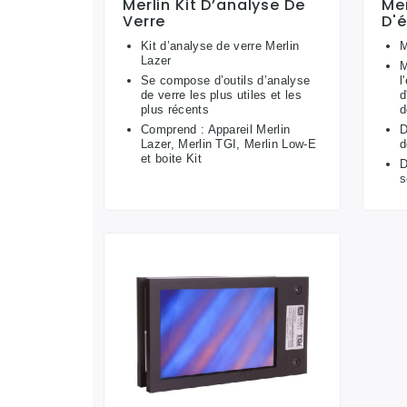
Merlin Kit D’analyse De
Mer
Verre
D'é
Kit d’analyse de verre Merlin
M
Lazer
M
Se compose d’outils d’analyse
l
de verre les plus utiles et les
d
plus récents
d
Comprend : Appareil Merlin
D
Lazer, Merlin TGI, Merlin Low-E
d
et boite Kit
D
s