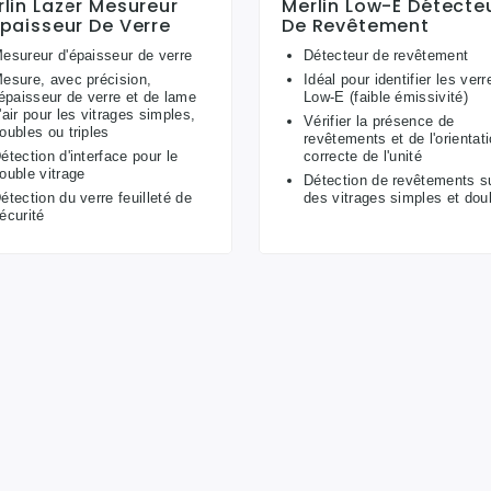
lin Lazer Mesureur
Merlin Low-E Détecte
paisseur De Verre
De Revêtement
esureur d'épaisseur de verre
Détecteur de revêtement
esure, avec précision,
Idéal pour identifier les verr
'épaisseur de verre et de lame
Low-E (faible émissivité)
'air pour les vitrages simples,
Vérifier la présence de
oubles ou triples
revêtements et de l'orientat
étection d'interface pour le
correcte de l'unité
ouble vitrage
Détection de revêtements s
étection du verre feuilleté de
des vitrages simples et dou
écurité