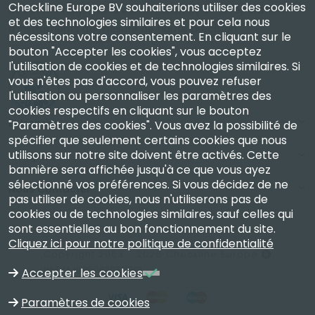
Checkline Europe BV souhaiterions utiliser des cookies
de l'étalonnage, de la certification et de la réparation
et des technologies similaires et pour cela nous
d'instruments de mesure de haute précision.
nécessitons votre consentement. En cliquant sur le
bouton "Accepter les cookies", vous acceptez
l'utilisation de cookies et de technologies similaires. Si
vous n'êtes pas d'accord, vous pouvez refuser
l'utilisation ou personnaliser les paramètres des
cookies respectifs en cliquant sur le bouton
Entreprise
"Paramètres des cookies". Vous avez la possibilité de
spécifier que seulement certains cookies que nous
utilisons sur notre site doivent être activés. Cette
Compte
bannière sera affichée jusqu'à ce que vous ayez
sélectionné vos préférences. Si vous décidez de ne
Nous Contacter
pas utiliser de cookies, nous n'utiliserons pas de
cookies ou de technologies similaires, sauf celles qui
sont essentielles au bon fonctionnement du site.
Cliquez ici pour notre politique de confidentialité
Copyright 2003 - 2026 Checkline Europe
N° TVA NL850630721B01
Accepter les cookies
Paramètres de cookies