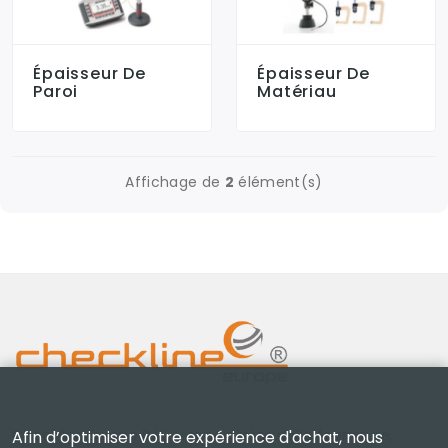
Épaisseur De
Épaisseur De
Paroi
Matériau
Affichage de
2
élément(s)
Checkline Europe B.V. — spécialistes de la fourniture,
Afin d’optimiser votre expérience d'achat, nous