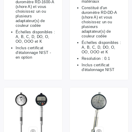
matériaux
duromètre RD-1600-A
(shore A) et vous
Constitué d'un
choisissez un ou
duromètre RD-DD-A
plusieurs
(shore A) et vous
adaptateur(s) de
choisissez un ou
couleur codée
plusieurs
adaptateur(s) de
Échelles disponibles :
couleur codée
A, B, C, D, DO, O,
OO, OOO et K
Échelles disponibles :
A, B, C, D, DO, O,
Inclus certificat
OO, OOO et K
d'étalonnage NIST -
en option
Resolution : 0.1
Inclus certificat
d'étalonnage NIST