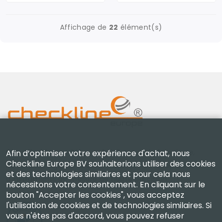
Affichage de
22
élément(s)
Checkline Europe B.V. — spécialistes de la fourniture,
Afin d’optimiser votre expérience d'achat, nous
Checkline Europe BV souhaiterions utiliser des cookies
de l'étalonnage, de la certification et de la réparation
et des technologies similaires et pour cela nous
d'instruments de mesure de haute précision.
nécessitons votre consentement. En cliquant sur le
bouton "Accepter les cookies", vous acceptez
l'utilisation de cookies et de technologies similaires. Si
vous n'êtes pas d'accord, vous pouvez refuser