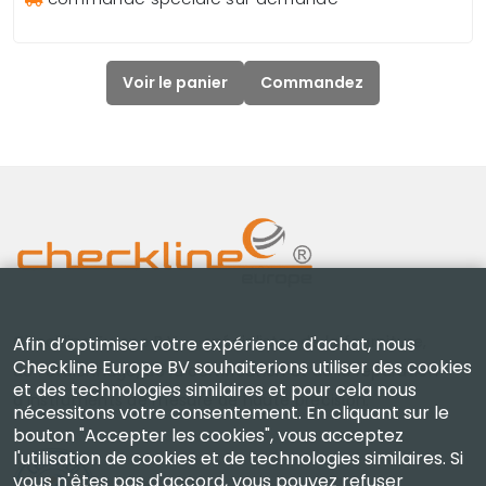
Voir le panier
Commandez
Checkline Europe B.V. — spécialistes de la fourniture,
Afin d’optimiser votre expérience d'achat, nous
Checkline Europe BV souhaiterions utiliser des cookies
de l'étalonnage, de la certification et de la réparation
et des technologies similaires et pour cela nous
d'instruments de mesure de haute précision.
nécessitons votre consentement. En cliquant sur le
bouton "Accepter les cookies", vous acceptez
l'utilisation de cookies et de technologies similaires. Si
vous n'êtes pas d'accord, vous pouvez refuser