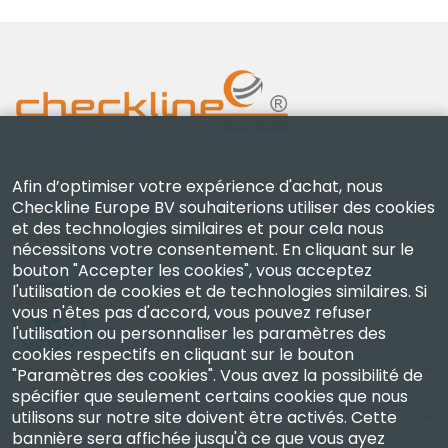
Checkline Europe B.V. — spécialistes de la fourniture,
Afin d’optimiser votre expérience d'achat, nous
Checkline Europe BV souhaiterions utiliser des cookies
de l'étalonnage, de la certification et de la réparation
et des technologies similaires et pour cela nous
d'instruments de mesure de haute précision.
nécessitons votre consentement. En cliquant sur le
bouton "Accepter les cookies", vous acceptez
l'utilisation de cookies et de technologies similaires. Si
vous n'êtes pas d'accord, vous pouvez refuser
l'utilisation ou personnaliser les paramètres des
cookies respectifs en cliquant sur le bouton
Entreprise
"Paramètres des cookies". Vous avez la possibilité de
spécifier que seulement certains cookies que nous
utilisons sur notre site doivent être activés. Cette
Compte
bannière sera affichée jusqu'à ce que vous ayez