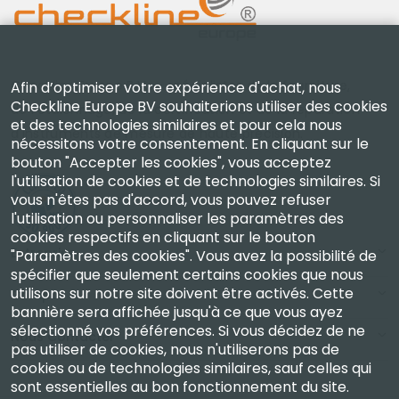
Checkline Europe B.V. — spécialistes de la fourniture,
Afin d’optimiser votre expérience d'achat, nous
Checkline Europe BV souhaiterions utiliser des cookies
de l'étalonnage, de la certification et de la réparation
et des technologies similaires et pour cela nous
d'instruments de mesure de haute précision.
nécessitons votre consentement. En cliquant sur le
bouton "Accepter les cookies", vous acceptez
l'utilisation de cookies et de technologies similaires. Si
vous n'êtes pas d'accord, vous pouvez refuser
l'utilisation ou personnaliser les paramètres des
cookies respectifs en cliquant sur le bouton
Entreprise
"Paramètres des cookies". Vous avez la possibilité de
spécifier que seulement certains cookies que nous
utilisons sur notre site doivent être activés. Cette
Compte
bannière sera affichée jusqu'à ce que vous ayez
sélectionné vos préférences. Si vous décidez de ne
Nous Contacter
pas utiliser de cookies, nous n'utiliserons pas de
cookies ou de technologies similaires, sauf celles qui
sont essentielles au bon fonctionnement du site.