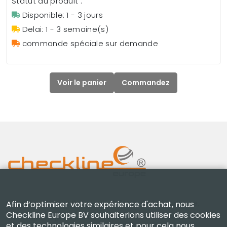
Statut du produit :
Disponible: 1 - 3 jours
Delai: 1 - 3 semaine(s)
commande spéciale sur demande
Voir le panier
Commandez
Checkline Europe B.V. — spécialistes de la fourniture,
Afin d’optimiser votre expérience d'achat, nous
Checkline Europe BV souhaiterions utiliser des cookies
de l'étalonnage, de la certification et de la réparation
et des technologies similaires et pour cela nous