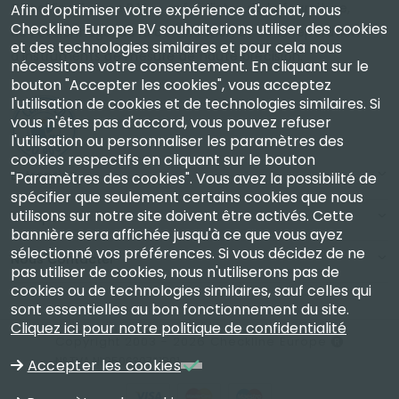
Checkline Europe B.V. — spécialistes de la fourniture,
Afin d’optimiser votre expérience d'achat, nous
Checkline Europe BV souhaiterions utiliser des cookies
de l'étalonnage, de la certification et de la réparation
et des technologies similaires et pour cela nous
d'instruments de mesure de haute précision.
nécessitons votre consentement. En cliquant sur le
bouton "Accepter les cookies", vous acceptez
l'utilisation de cookies et de technologies similaires. Si
vous n'êtes pas d'accord, vous pouvez refuser
l'utilisation ou personnaliser les paramètres des
cookies respectifs en cliquant sur le bouton
Entreprise
"Paramètres des cookies". Vous avez la possibilité de
spécifier que seulement certains cookies que nous
utilisons sur notre site doivent être activés. Cette
Compte
bannière sera affichée jusqu'à ce que vous ayez
sélectionné vos préférences. Si vous décidez de ne
Nous Contacter
pas utiliser de cookies, nous n'utiliserons pas de
cookies ou de technologies similaires, sauf celles qui
sont essentielles au bon fonctionnement du site.
Cliquez ici pour notre politique de confidentialité
Copyright 2003 - 2026 Checkline Europe
N° TVA NL850630721B01
Accepter les cookies