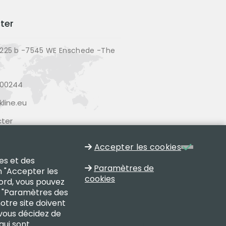
ter
225 b -7545 WE Enschede -The
200244
line.eu
ter
Accepter les cookies
es et des
Paramètres de
n "Accepter les
cookies
cord, vous pouvez
on "Paramètres des
notre site doivent
 vous décidez de
qui sont