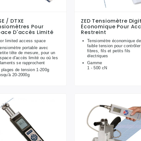
SE / DTXE
ZED Tensiomètre Digit
nsiomètres Pour
Économique Pour Ac
pace D'accès Limité
Restreint
or limited access space
Tensiomètre économique d
faible tension pour contrôler
ensiomètre portable avec
fibres, fils et petits fils
etite tête de mesure, pour un
électriques
space d'accès limité ou où les
ilaments se rapprochent
Gamme
1 - 500 cN
 plages de tension 1-200g
usqu'à 20-2000g