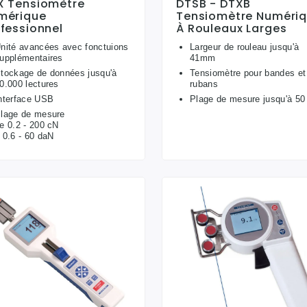
X Tensiomètre
DTSB - DTXB
mérique
Tensiomètre Numéri
fessionnel
À Rouleaux Larges
nité avancées avec fonctuions
Largeur de rouleau jusqu'à
upplémentaires
41mm
tockage de données jusqu'à
Tensiomètre pour bandes et
0.000 lectures
rubans
nterface USB
Plage de mesure jusqu'à 50
lage de mesure
e 0.2 - 200 cN
 0.6 - 60 daN