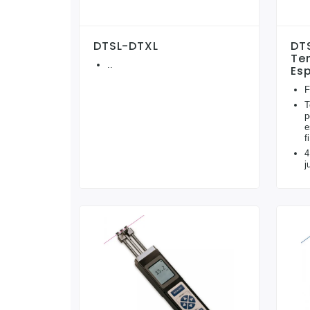
DTSL-DTXL
DT
Te
..
Es
F
T
p
e
f
4
j