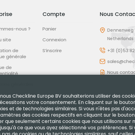
prise
Compte
Nous Contac
ommes-nous ?
Panier
Dennenweg 
Netherlands
u site
Connexion
ation de
S’inscrire
+31 (0)53 8
que générale
sales@check
que de
Nous contac
entialité
ions générales
que de Retour
 nous Checkline Europe BV souhaiterions utiliser des cooki
nécessitons votre consentement. En cliquant sur le bouto
de conduite
kies et de technologies similaires. Si vous n'êtes pas d'ac
 paramètres des cookies respectifs en cliquant sur le bout
fier que seulement certains cookies que nous utilisons sur 
 jusqu'à ce que vous ayez sélectionné vos préférences. Si
ns pas de cookies ou de technologies similaires, sauf celles 