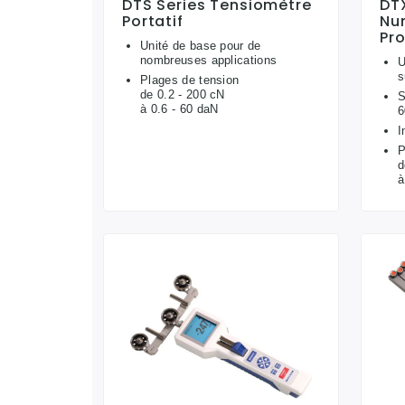
DTS Series Tensiomètre
DT
Portatif
Nu
Pro
Unité de base pour de
nombreuses applications
U
s
Plages de tension
de 0.2 - 200 cN
S
à 0.6 - 60 daN
6
I
P
d
à