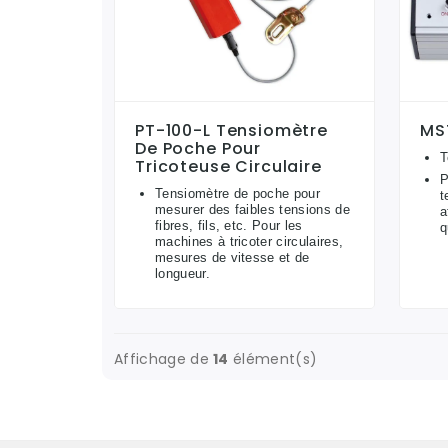
PT-100-L Tensiomètre
MS
De Poche Pour
T
Tricoteuse Circulaire
P
Tensiomètre de poche pour
t
mesurer des faibles tensions de
a
fibres, fils, etc. Pour les
q
machines à tricoter circulaires,
mesures de vitesse et de
longueur.
Affichage de
14
élément(s)