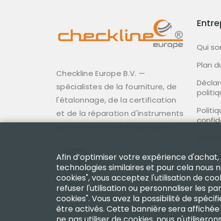
Entre
Qui s
Plan d
Checkline Europe B.V. —
Déclar
spécialistes de la fourniture, de
politi
l'étalonnage, de la certification
Politi
et de la réparation d'instruments
confid
de mesure de haute précision.
Condit
Politi
Afin d’optimiser votre expérience d'achat,
technologies similaires et pour cela nous 
Code 
cookies", vous acceptez l'utilisation de coo
refuser l'utilisation ou personnaliser les
cookies". Vous avez la possibilité de spéci
être activés. Cette bannière sera affichée
ne pas utiliser de cookies, nous n'utilisero
Copyright 2003 - 2026 Checkline Europe