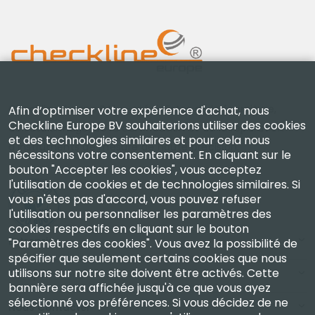
Checkline Europe B.V. — spécialistes de la fourniture,
Afin d’optimiser votre expérience d'achat, nous
Checkline Europe BV souhaiterions utiliser des cookies
de l'étalonnage, de la certification et de la réparation
et des technologies similaires et pour cela nous
d'instruments de mesure de haute précision.
nécessitons votre consentement. En cliquant sur le
bouton "Accepter les cookies", vous acceptez
l'utilisation de cookies et de technologies similaires. Si
vous n'êtes pas d'accord, vous pouvez refuser
l'utilisation ou personnaliser les paramètres des
cookies respectifs en cliquant sur le bouton
Entreprise
"Paramètres des cookies". Vous avez la possibilité de
spécifier que seulement certains cookies que nous
utilisons sur notre site doivent être activés. Cette
Compte
bannière sera affichée jusqu'à ce que vous ayez
sélectionné vos préférences. Si vous décidez de ne
Nous Contacter