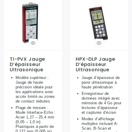
TI-PVX Jauge
HPX-DLP Jauge
D’épaisseur
D’épaisseur
Ultrasonique
Ultrasonique
Modèle supérieur :
Jauge d’épaisseur de
Jauge de haute
paroi ultrasonique à
précision idéale pour
haute pénétration
les applications avec
Enregistreur de
accès limité ou zones
données intégré avec
de contact réduites
mémoire de 4 Go pour
Plage de mesure :
lectures d’épaisseur
Mode Interface-Echo :
et captures d’écran
Acier 1,27 – 25,4 mm
Modes d’affichage
(0,05 – 1,0 in)
multiples incluant A-
Plastiques à partir de
Scan, B-Scan et
0,127 mm (0,005 in)