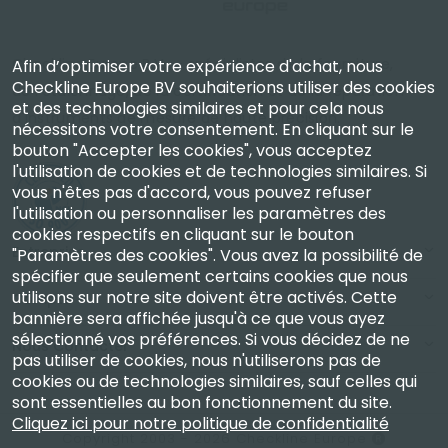
Checkline Europe B.V. — spécialistes de la fourniture,
Afin d’optimiser votre expérience d'achat, nous
Checkline Europe BV souhaiterions utiliser des cookies
de l'étalonnage, de la certification et de la réparation
et des technologies similaires et pour cela nous
d'instruments de mesure de haute précision.
nécessitons votre consentement. En cliquant sur le
bouton "Accepter les cookies", vous acceptez
l'utilisation de cookies et de technologies similaires. Si
vous n'êtes pas d'accord, vous pouvez refuser
l'utilisation ou personnaliser les paramètres des
cookies respectifs en cliquant sur le bouton
Entreprise
"Paramètres des cookies". Vous avez la possibilité de
spécifier que seulement certains cookies que nous
utilisons sur notre site doivent être activés. Cette
Compte
bannière sera affichée jusqu'à ce que vous ayez
sélectionné vos préférences. Si vous décidez de ne
Nous Contacter
pas utiliser de cookies, nous n'utiliserons pas de
cookies ou de technologies similaires, sauf celles qui
sont essentielles au bon fonctionnement du site.
Cliquez ici pour notre politique de confidentialité
Copyright 2003 - 2026 Checkline Europe