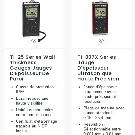
TI-25 Series Wall
TI-007X Series
Thickness
Jauge
Gauges Jauges
D'épaisseur
D’Épaisseur De
Ultrasonique
Paroi
Haute Précision
Classe de protection
Jauge d’épaisseur
IP65
ultrasonique avec
haute précision et
Écran rétroéclairé
résolution.
haute visibilité
Plage de mesure avec
Unités commutables
sonde standard :
entre mm et pouces
0,15 - 25,4 mm
Certificat d’étalonnage
Résolution :
traçable au NIST
Sélectionnable entre
inclus
0,001 mm / 0,01 mm