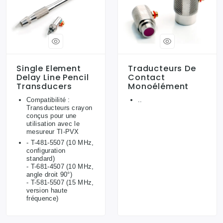
Single Element
Traducteurs De
Delay Line Pencil
Contact
Transducers
Monoélément
Compatibilité :
..
Transducteurs crayon
conçus pour une
utilisation avec le
mesureur TI-PVX
- T-481-5507 (10 MHz,
configuration
standard)
- T-681-4507 (10 MHz,
angle droit 90°)
- T-581-5507 (15 MHz,
version haute
fréquence)