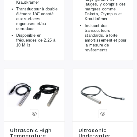
Krautkrämer
jauges, y compris des
Transducteur à double
marques comme
élément 1/4" adapté
Dakota, Olympus et
aux surfaces
Krautkrämer
rugueuses et/ou
Incluent des
corrodées
transducteurs
Disponible en
standards, à forte
fréquences de 2,25 à
amortissement et pour
10 MHz
la mesure de
revêtements
Ultrasonic High
Ultrasonic
Temperature
Underwater