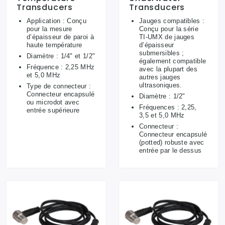
Transducers
Transducers
Application : Conçu
Jauges compatibles :
pour la mesure
Conçu pour la série
d’épaisseur de paroi à
TI-UMX de jauges
haute température
d’épaisseur
submersibles ;
Diamètre : 1/4" et 1/2"
également compatible
Fréquence : 2,25 MHz
avec la plupart des
et 5,0 MHz
autres jauges
ultrasoniques.
Type de connecteur :
Connecteur encapsulé
Diamètre : 1/2"
ou microdot avec
Fréquences : 2,25,
entrée supérieure
3,5 et 5,0 MHz
Connecteur :
Connecteur encapsulé
(potted) robuste avec
entrée par le dessus