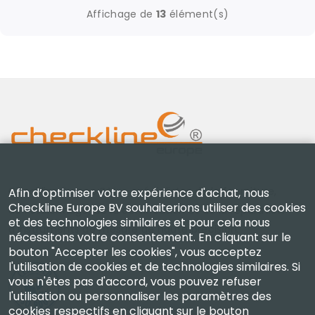
Affichage de
13
élément(s)
Checkline Europe B.V. — spécialistes de la fourniture,
Afin d’optimiser votre expérience d'achat, nous
Checkline Europe BV souhaiterions utiliser des cookies
de l'étalonnage, de la certification et de la réparation
et des technologies similaires et pour cela nous
d'instruments de mesure de haute précision.
nécessitons votre consentement. En cliquant sur le
bouton "Accepter les cookies", vous acceptez
l'utilisation de cookies et de technologies similaires. Si
vous n'êtes pas d'accord, vous pouvez refuser
l'utilisation ou personnaliser les paramètres des
cookies respectifs en cliquant sur le bouton