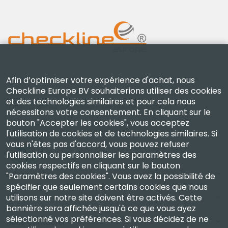
Checkline Europe B.V. — spécialistes de la fourniture,
Afin d’optimiser votre expérience d'achat, nous
Checkline Europe BV souhaiterions utiliser des cookies
de l'étalonnage, de la certification et de la réparation
et des technologies similaires et pour cela nous
d'instruments de mesure de haute précision.
nécessitons votre consentement. En cliquant sur le
bouton "Accepter les cookies", vous acceptez
l'utilisation de cookies et de technologies similaires. Si
vous n'êtes pas d'accord, vous pouvez refuser
l'utilisation ou personnaliser les paramètres des
cookies respectifs en cliquant sur le bouton
Entreprise
"Paramètres des cookies". Vous avez la possibilité de
spécifier que seulement certains cookies que nous
utilisons sur notre site doivent être activés. Cette
Compte
bannière sera affichée jusqu'à ce que vous ayez
sélectionné vos préférences. Si vous décidez de ne
Nous Contacter