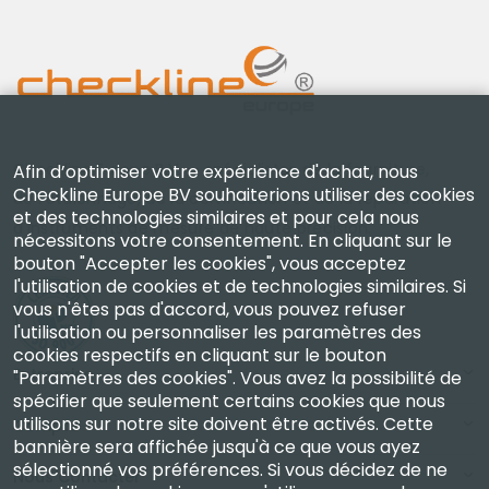
Checkline Europe B.V. — spécialistes de la fourniture,
Afin d’optimiser votre expérience d'achat, nous
Checkline Europe BV souhaiterions utiliser des cookies
de l'étalonnage, de la certification et de la réparation
et des technologies similaires et pour cela nous
d'instruments de mesure de haute précision.
nécessitons votre consentement. En cliquant sur le
bouton "Accepter les cookies", vous acceptez
l'utilisation de cookies et de technologies similaires. Si
vous n'êtes pas d'accord, vous pouvez refuser
l'utilisation ou personnaliser les paramètres des
cookies respectifs en cliquant sur le bouton
Entreprise
"Paramètres des cookies". Vous avez la possibilité de
spécifier que seulement certains cookies que nous
utilisons sur notre site doivent être activés. Cette
Compte
bannière sera affichée jusqu'à ce que vous ayez
sélectionné vos préférences. Si vous décidez de ne
Nous Contacter