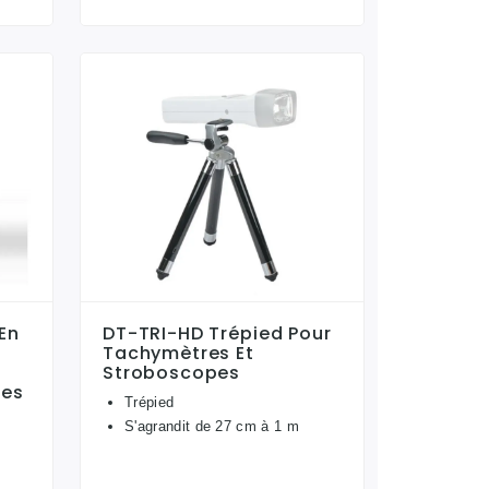
En
DT-TRI-HD Trépied Pour
Tachymètres Et
Stroboscopes
ies
Trépied
S'agrandit de 27 cm à 1 m