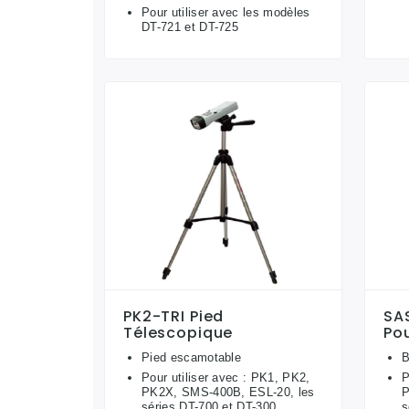
Pour utiliser avec les modèles
DT-721 et DT-725
PK2-TRI Pied
SA
Télescopique
Po
Pied escamotable
B
Pour utiliser avec : PK1, PK2,
P
PK2X, SMS-400B, ESL-20, les
P
séries DT-700 et DT-300
s