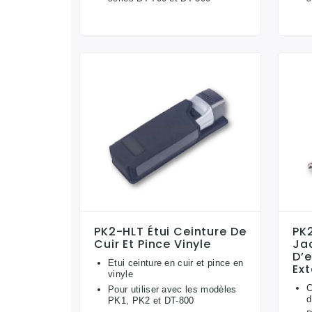
PK2-HLT Étui Ceinture De
PK
Cuir Et Pince Vinyle
Jac
D’
Étui ceinture en cuir et pince en
Ext
vinyle
C
Pour utiliser avec les modèles
d
PK1, PK2 et DT-800