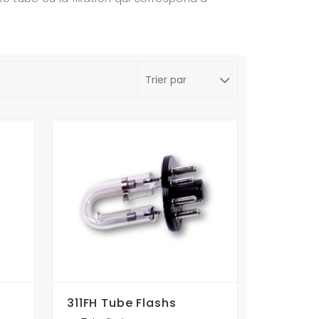
311FH Tube Flashs
o