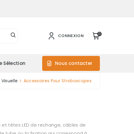
0
CONNEXION
e Sélection
Nous contacter
 Visuelle
Accessoires Pour Stroboscopes
s et têtes LED de rechange, câbles de
le tube ou la fixation qui correspond à