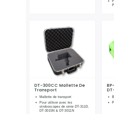
P
P
DT-300CC Mallette De
BP-
Transport
DT
Mallette de transport
B
Pour utiliser avec les
P
stroboscopes de série DT-311D,
DT-3015N & DT-3011N