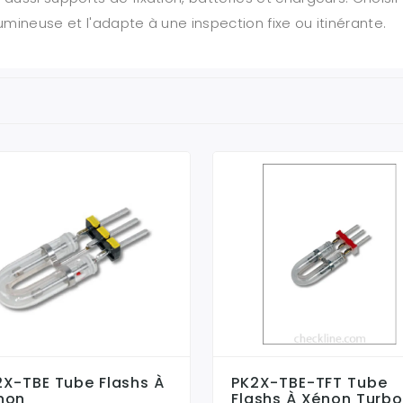
umineuse et l'adapte à une inspection fixe ou itinérante.
2X-TBE Tube Flashs À
PK2X-TBE-TFT Tube
non
Flashs À Xénon Turb