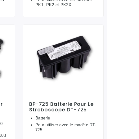
PK1, PK2 et PK2X
r
BP-725 Batterie Pour Le
Stroboscope DT-725
Batterie
40
Pour utiliser avec le modèle DT-
725
400B