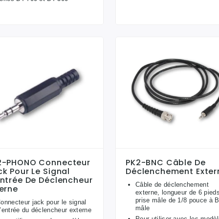
2-PHONO Connecteur
PK2-BNC Câble De
k Pour Le Signal
Déclenchement Exter
entrée De Déclencheur
Câble de déclenchement
erne
externe, longueur de 6 pied
prise mâle de 1/8 pouce à 
onnecteur jack pour le signal
mâle
’entrée du déclencheur externe
Pour utiliser avec les modè