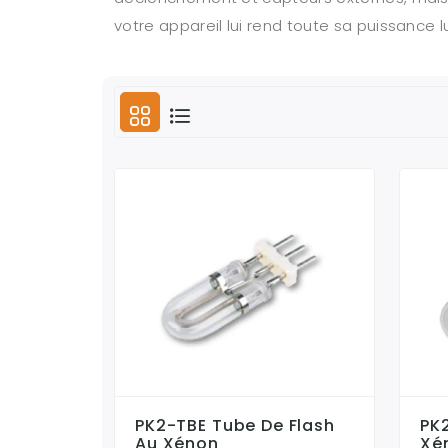
votre appareil lui rend toute sa puissance l
PK2-TBE Tube De Flash
PK
Au Xénon
Xé