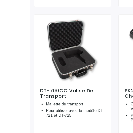
DT-700CC Valise De
PK
Transport
Ch
Mallette de transport
C
V
Pour utiliser avec le modèle DT-
721 et DT-725
P