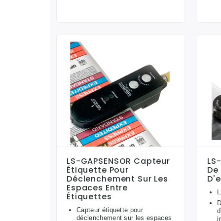
LS-GAPSENSOR Capteur
LS
Étiquette Pour
De
Déclenchement Sur Les
D'
Espaces Entre
Étiquettes
D
Capteur étiquette pour
d
déclenchement sur les espaces
i