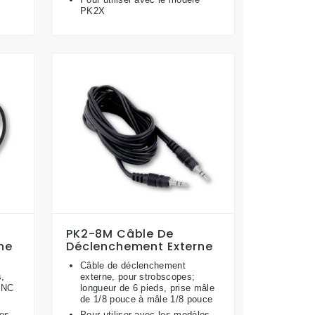
PK2X
PK2-8M Câble De
ne
Déclenchement Externe
Câble de déclenchement
s,
externe, pour strobscopes;
BNC
longueur de 6 pieds, prise mâle
de 1/8 pouce à mâle 1/8 pouce
les
Pour utiliser avec les modèles