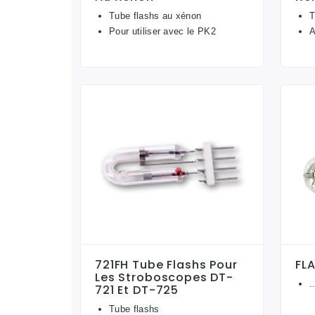
Tube flashs au xénon
T
Pour utiliser avec le PK2
A
721FH Tube Flashs Pour
FL
Les Stroboscopes DT-
.
721 Et DT-725
Tube flashs