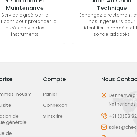
Réparation Et
Aide Au Choix
Maintenance
Technique
Service agréé par le
Échangez directement 
bricant pour prolonger la
nos ingénieurs pour
durée de vie des
identifier le modèle et 
instruments
sonde adaptés.
prise
Compte
Nous Contac
ommes-nous ?
Panier
Dennenweg 
Netherlands
u site
Connexion
ation de
S’inscrire
+31 (0)53 8
que générale
sales@check
que de