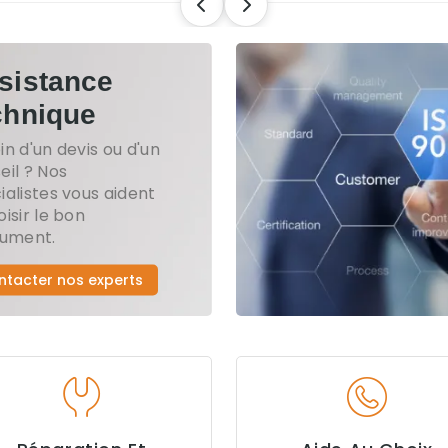
sistance
chnique
in d'un devis ou d'un
eil ? Nos
ialistes vous aident
oisir le bon
rument.
ntacter nos experts