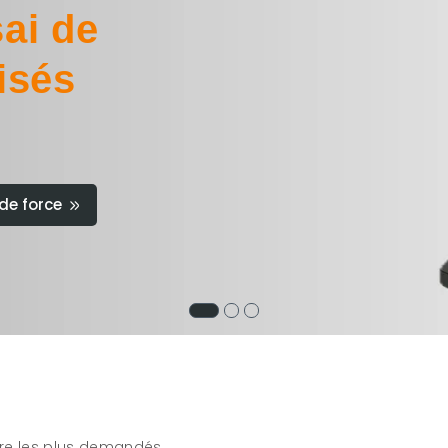
ai de
isés
de force
re les plus demandés