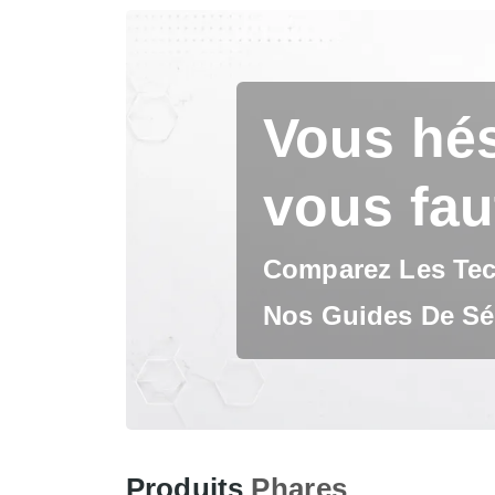
Vous hés
vous fau
Comparez Les Tech
Nos Guides De Sél
Produits
Phares