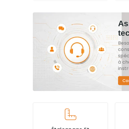
As
te
Beso
cons
spéc
à ch
inst
Co