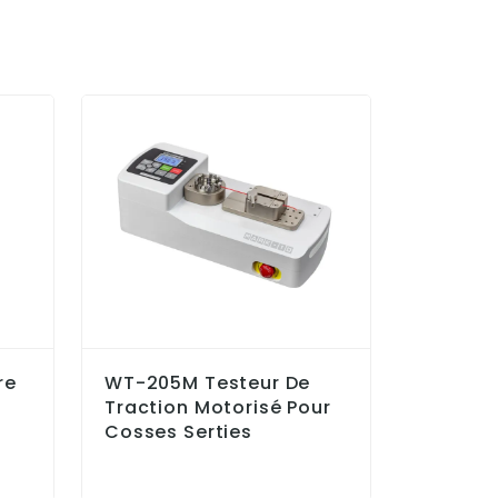
re
WT-205M Testeur De
PK2X S
Traction Motorisé Pour
Portati
Cosses Serties