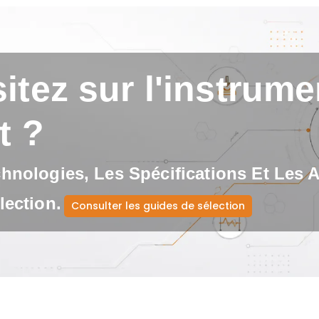
itez sur l'instrumen
t ?
nologies, Les Spécifications Et Les 
ection.
Consulter les guides de sélection