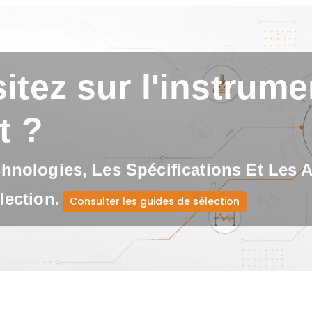
itez sur l'instrumen
t ?
nologies, Les Spécifications Et Les 
ection.
Consulter les guides de sélection