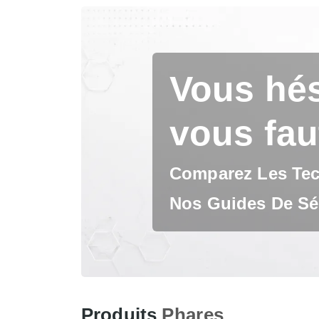
Vous hés
vous fau
Comparez Les Tech
Nos Guides De Sél
Produits
Phares