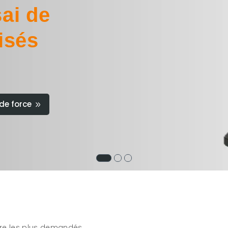
ai de
isés
de force
re les plus demandés