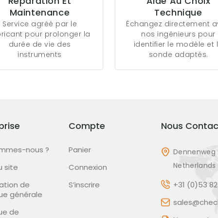
Réparation Et
Aide Au Choix
Maintenance
Technique
Service agréé par le
Échangez directement 
bricant pour prolonger la
nos ingénieurs pour
durée de vie des
identifier le modèle et 
instruments
sonde adaptés.
prise
Compte
Nous Contac
ommes-nous ?
Panier
Dennenweg 
Netherlands
u site
Connexion
ation de
S’inscrire
+31 (0)53 8
que générale
sales@check
que de