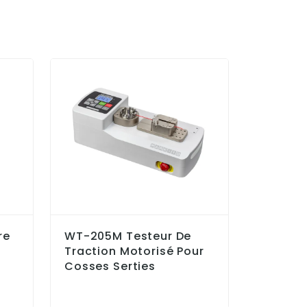
re
WT-205M Testeur De
PK2X S
Traction Motorisé Pour
Portati
Cosses Serties