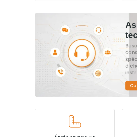
As
te
Beso
cons
spéc
à ch
inst
Co