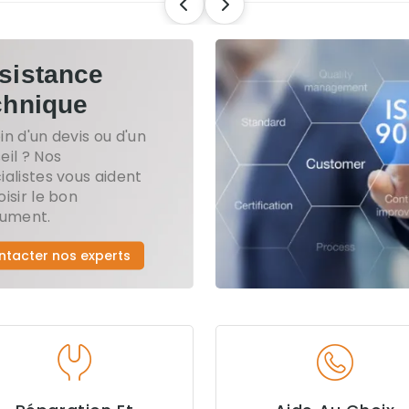
sistance
chnique
in d'un devis ou d'un
eil ? Nos
ialistes vous aident
oisir le bon
rument.
ntacter nos experts