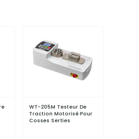
re
WT-205M Testeur De
PK2X S
Traction Motorisé Pour
Portati
Cosses Serties