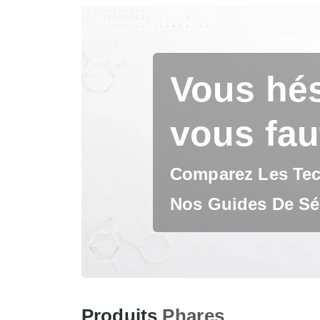
Vous hés
vous fau
Comparez Les Tech
Nos Guides De Sél
Produits
Phares