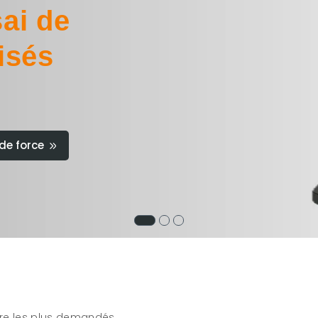
ai de
isés
de force
re les plus demandés