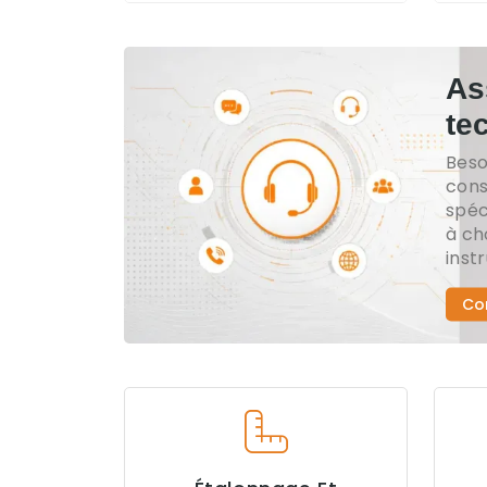
As
te
Beso
cons
spéc
à ch
inst
Co