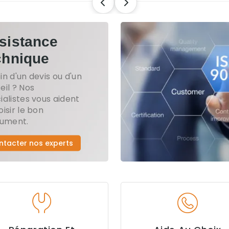
sistance
chnique
in d'un devis ou d'un
eil ? Nos
ialistes vous aident
oisir le bon
rument.
ntacter nos experts