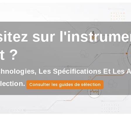
itez sur l'instrumen
t ?
nologies, Les Spécifications Et Les 
ection.
Consulter les guides de sélection