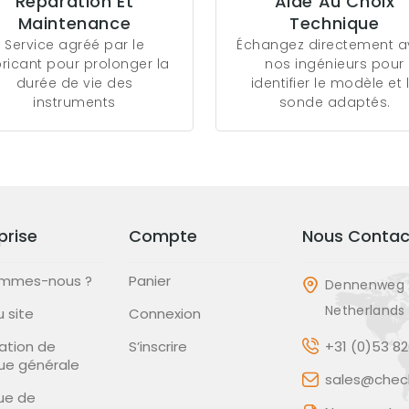
Réparation Et
Aide Au Choix
Maintenance
Technique
Service agréé par le
Échangez directement 
bricant pour prolonger la
nos ingénieurs pour
durée de vie des
identifier le modèle et 
instruments
sonde adaptés.
prise
Compte
Nous Contac
ommes-nous ?
Panier
Dennenweg 
Netherlands
u site
Connexion
ation de
S’inscrire
+31 (0)53 8
que générale
sales@check
que de