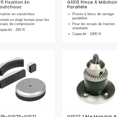
11 Fixation En
G1013 Pince À Mâchoi
outchouc
Parallèle
ixation en caoutchouc
Pinces à blocs de serrage
parallèles
imule un doigt humain pour les
ssais de compression
Pour les essais de traction
standards
apacité : 250 N
Capacité : 1000 N
019-G1020-G1021
G1022 Tête Mandrin P