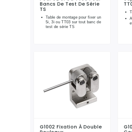
Bancs De Test De Série
TT
TS
T
Table de montage pour fixer un
A
5i, 3i ou TT03 sur tout banc de
e
test de série TS
G1002 Fixation À Double
G10