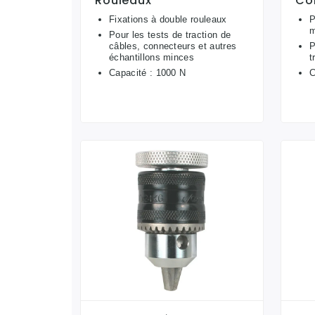
Rouleaux
Co
Fixations à double rouleaux
P
m
Pour les tests de traction de
câbles, connecteurs et autres
P
échantillons minces
t
Capacité : 1000 N
C