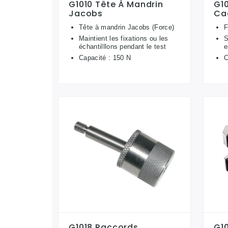
G1010 Tête À Mandrin
G10
Jacobs
Ca
Tête à mandrin Jacobs (Force)
F
Maintient les fixations ou les
S
échantilllons pendant le test
e
Capacité : 150 N
C
G1018 Raccords
G1