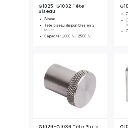
G1025-G1032 Tête
G1
Biseau
C
Biseau
C
t
Tête biseau disponibles en 2
tailles
C
Capacité: 1000 N / 2500 N
G1029-G1036 Tête Plate
G1