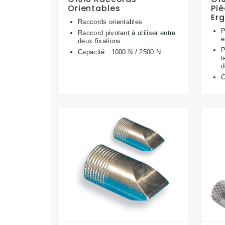
Orientables
Pi
Er
Raccords orientables
P
Raccord pivotant à utiliser entre
e
deux fixations
P
Capacité : 1000 N / 2500 N
t
d
C