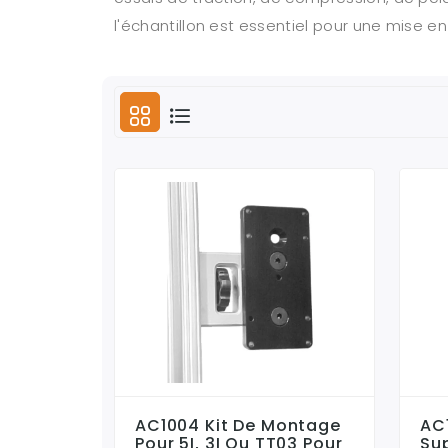
l'échantillon est essentiel pour une mise e
AC1004 Kit De Montage
AC
Pour 5I, 3I Ou TT03 Pour
Sup