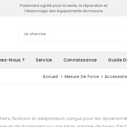
Partenaire agréé pour la vente, la réparation et
l'étalonnage des équipements de mesure
es-Nous ?
Service
Connaissance
Guide D
Accueil
Mesure De Force
Accessoir
chets, fixations et adaptateurs conçus pour les dynamomèt
age et de frottement sur une large gamme de types d'échan