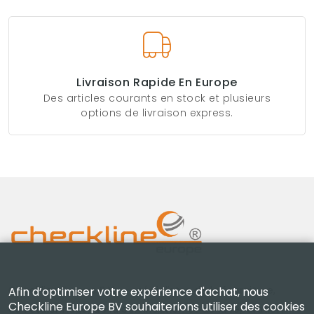
Livraison Rapide En Europe
Des articles courants en stock et plusieurs
options de livraison express.
Checkline Europe B.V. — spécialistes de la fourniture,
Afin d’optimiser votre expérience d'achat, nous
Checkline Europe BV souhaiterions utiliser des cookies
de l'étalonnage, de la certification et de la réparation