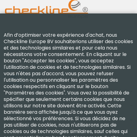
Checkline Europe B.V. — spécialistes de la fourniture,
Afin d’optimiser votre expérience d'achat, nous
Checkline Europe BV souhaiterions utiliser des cookies
de l'étalonnage, de la certification et de la réparation
et des technologies similaires et pour cela nous
d'instruments de mesure de haute précision.
nécessitons votre consentement. En cliquant sur le
bouton "Accepter les cookies", vous acceptez
l'utilisation de cookies et de technologies similaires. Si
vous n'êtes pas d'accord, vous pouvez refuser
l'utilisation ou personnaliser les paramètres des
cookies respectifs en cliquant sur le bouton
Entreprise
"Paramètres des cookies". Vous avez la possibilité de
spécifier que seulement certains cookies que nous
utilisons sur notre site doivent être activés. Cette
Compte
bannière sera affichée jusqu'à ce que vous ayez
sélectionné vos préférences. Si vous décidez de ne
Nous Contacter
pas utiliser de cookies, nous n'utiliserons pas de
cookies ou de technologies similaires, sauf celles qui