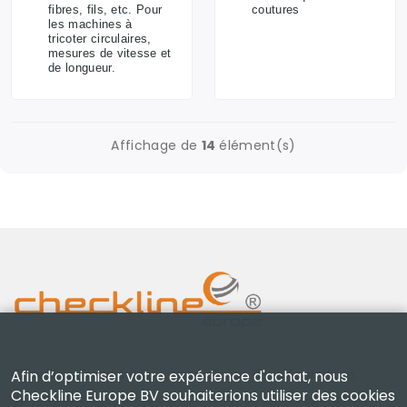
fibres, fils, etc. Pour
coutures
les machines à
tricoter circulaires,
mesures de vitesse et
de longueur.
Affichage de
14
élément(s)
Checkline Europe B.V. — spécialistes de la fourniture,
Afin d’optimiser votre expérience d'achat, nous
Checkline Europe BV souhaiterions utiliser des cookies
de l'étalonnage, de la certification et de la réparation