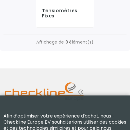
Tensiomètres
Fixes
Affichage de
3
élément(s)
Checkline Europe B.V. — spécialistes de la fourniture,
Afin d’optimiser votre expérience d'achat, nous
Checkline Europe BV souhaiterions utiliser des cookies
de l'étalonnage, de la certification et de la réparation
et des technologies similaires et pour cela nous