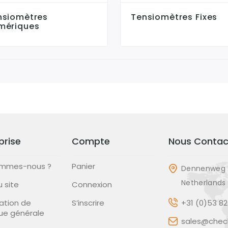
nsiomètres
Tensiomètres Fixes
mériques
prise
Compte
Nous Contac
ommes-nous ?
Panier
Dennenweg 
Netherlands
u site
Connexion
ation de
S’inscrire
+31 (0)53 8
que générale
sales@check