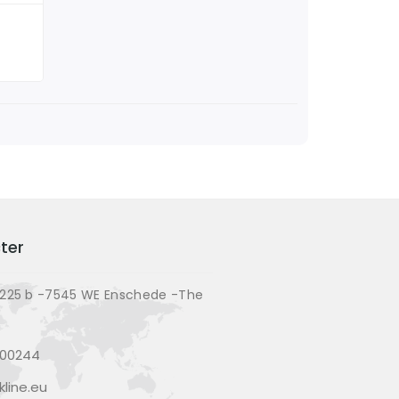
ter
225 b -7545 WE Enschede -The
200244
line.eu