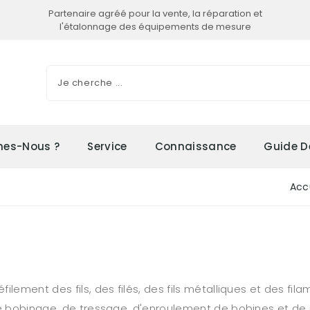
Partenaire agréé pour la vente, la réparation et
l'étalonnage des équipements de mesure
es-Nous ?
Service
Connaissance
Guide D
Acc
lement des fils, des filés, des fils métalliques et des fila
de bobinage, de tressage, d'enroulement de bobines et de p