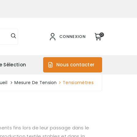
0
CONNEXION
e Sélection
Nous contacter
ueil
Mesure De Tension
Tensiomètres
ments fins lors de leur passage dans le
roduction textile stables et dans la