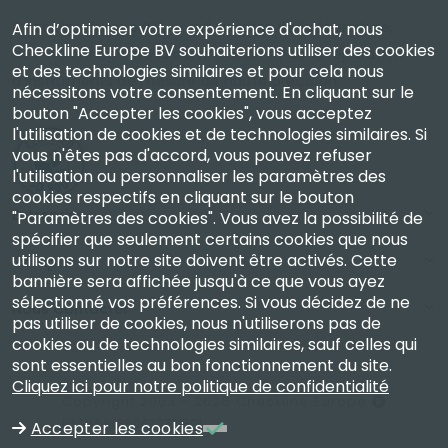
Checkline Europe B.V. — spécialistes de la fourniture,
Afin d’optimiser votre expérience d'achat, nous
Checkline Europe BV souhaiterions utiliser des cookies
de l'étalonnage, de la certification et de la réparation
et des technologies similaires et pour cela nous
d'instruments de mesure de haute précision.
nécessitons votre consentement. En cliquant sur le
bouton "Accepter les cookies", vous acceptez
l'utilisation de cookies et de technologies similaires. Si
vous n'êtes pas d'accord, vous pouvez refuser
l'utilisation ou personnaliser les paramètres des
cookies respectifs en cliquant sur le bouton
Entreprise
"Paramètres des cookies". Vous avez la possibilité de
spécifier que seulement certains cookies que nous
utilisons sur notre site doivent être activés. Cette
Compte
bannière sera affichée jusqu'à ce que vous ayez
sélectionné vos préférences. Si vous décidez de ne
Nous Contacter
pas utiliser de cookies, nous n'utiliserons pas de
cookies ou de technologies similaires, sauf celles qui
sont essentielles au bon fonctionnement du site.
Cliquez ici pour notre politique de confidentialité
Copyright 2003 - 2026 Checkline Europe
N° TVA NL850630721B01
Accepter les cookies