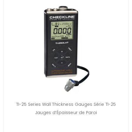
c
TI-25 Series Wall Thickness Gauges Série TI-25
Jauges d’Épaisseur de Paroi
vi
déf