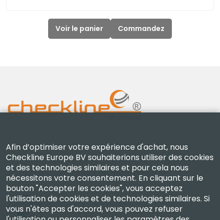
Voir le panier
Commandez
Checkline Europe B.V. — spécialistes de la fourniture,
Afin d’optimiser votre expérience d'achat, nous
Checkline Europe BV souhaiterions utiliser des cookies
de l'étalonnage, de la certification et de la réparation
et des technologies similaires et pour cela nous
d'instruments de mesure de haute précision.
nécessitons votre consentement. En cliquant sur le
bouton "Accepter les cookies", vous acceptez
l'utilisation de cookies et de technologies similaires. Si
vous n'êtes pas d'accord, vous pouvez refuser
l'utilisation ou personnaliser les paramètres des