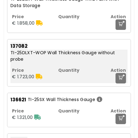
Data Storage
+
€ 1.858,00
137082
TI-25DLXT-WOP Wall Thickness Gauge without
probe
+
€ 1.723,00
136621
TI-25SX Wall Thickness Gauge
+
€ 1.321,00