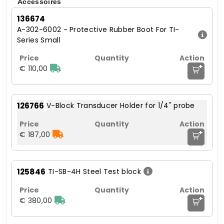
Accessoires
136674
A-302-6002 - Protective Rubber Boot For TI-
Series Small
+
€ 110,00
126766
V-Block Transducer Holder for 1/4" probe
+
€ 187,00
125846
TI-SB-4H Steel Test block
+
€ 380,00