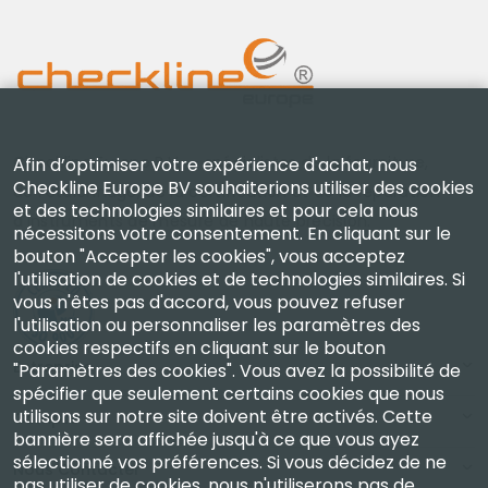
Checkline Europe B.V. — spécialistes de la fourniture,
Afin d’optimiser votre expérience d'achat, nous
Checkline Europe BV souhaiterions utiliser des cookies
de l'étalonnage, de la certification et de la réparation
et des technologies similaires et pour cela nous
d'instruments de mesure de haute précision.
nécessitons votre consentement. En cliquant sur le
bouton "Accepter les cookies", vous acceptez
l'utilisation de cookies et de technologies similaires. Si
vous n'êtes pas d'accord, vous pouvez refuser
l'utilisation ou personnaliser les paramètres des
cookies respectifs en cliquant sur le bouton
Entreprise
"Paramètres des cookies". Vous avez la possibilité de
spécifier que seulement certains cookies que nous
utilisons sur notre site doivent être activés. Cette
Compte
bannière sera affichée jusqu'à ce que vous ayez
sélectionné vos préférences. Si vous décidez de ne
Nous Contacter
pas utiliser de cookies, nous n'utiliserons pas de