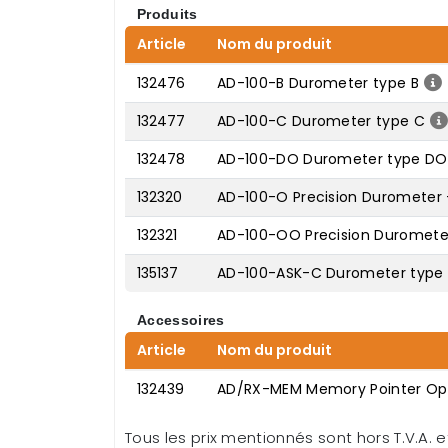
Produits
Article
Nom du produit
132476
AD-100-B Durometer type B
132477
AD-100-C Durometer type C
132478
AD-100-DO Durometer type DO
132320
AD-100-O Precision Durometer 
132321
AD-100-OO Precision Duromete
135137
AD-100-ASK-C Durometer type 
Accessoires
Article
Nom du produit
132439
AD/RX-MEM Memory Pointer Opt
Tous les prix mentionnés sont hors T.V.A. et