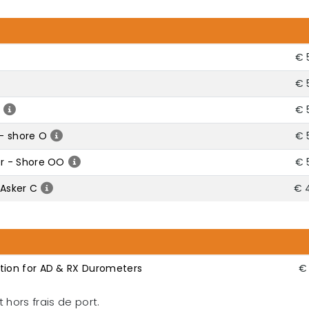
€ 
€ 
€ 
- shore O
€ 
r - Shore OO
€ 
Asker C
€ 
ion for AD & RX Durometers
€ 
 hors frais de port.