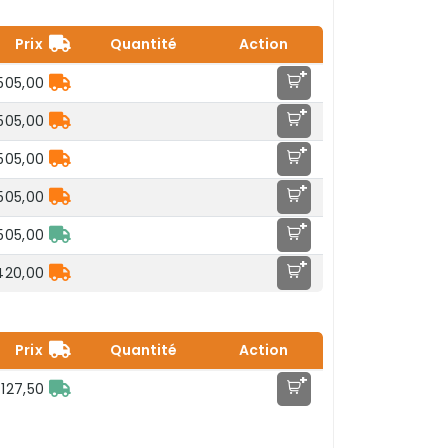
Prix
Quantité
Action
+
505,00
+
505,00
+
505,00
+
505,00
+
505,00
+
420,00
Prix
Quantité
Action
+
127,50