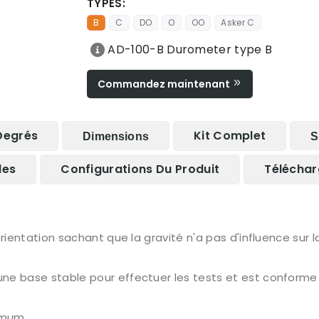
TYPES:
B
C
DO
O
OO
Asker C
AD-100-B Durometer type B
Commandez maintenant
Degrés
Kit Complet
Dimensions
S
les
Configurations Du Produit
Télécha
rientation sachant que la gravité n'a pas d'influence sur l
ne base stable pour effectuer les tests et est conforme
nimum