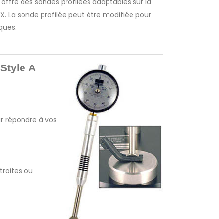
 offre des sondes profilées adaptables sur la
. La sonde profilée peut être modifiée pour
ques.
Style A
ur répondre à vos
RX-SP Duromètre à sonde profilée
étroites ou