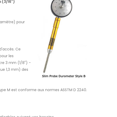
(3/16")
diamètre) pour
e d'accès. Ce
pour les
re 3 mm (1/8") -
que 1,3 mm) des
 Type M est conforme aux normes ASSTM D 2240.