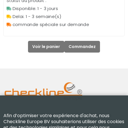
Statut du produit :
Disponible: 1 - 3 jours
Delai: 1 - 3 semaine(s)
commande spéciale sur demande
Voir le panier
Commandez
Checkline Europe B.V. — spécialistes de la fourniture,
Afin d’optimiser votre expérience d'achat, nous
Checkline Europe BV souhaiterions utiliser des cookies
de l'étalonnage, de la certification et de la réparation
et des technologies similaires et pour cela nous