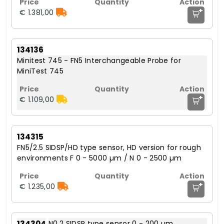
+
€ 1.381,00
134136
Minitest 745 - FN5 Interchangeable Probe for
MiniTest 745
+
€ 1.109,00
134315
FN5/2.5 SIDSP/HD type sensor, HD version for rough
environments F 0 - 5000 µm / N 0 - 2500 µm
+
€ 1.235,00
134304
N0.2 SIDSP type sensor 0 - 200 µm