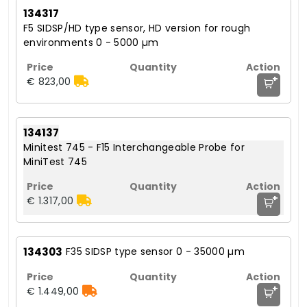
134317
F5 SIDSP/HD type sensor, HD version for rough
environments 0 - 5000 µm
+
€ 823,00
134137
Minitest 745 - F15 Interchangeable Probe for
MiniTest 745
+
€ 1.317,00
134303
F35 SIDSP type sensor 0 - 35000 µm
+
€ 1.449,00