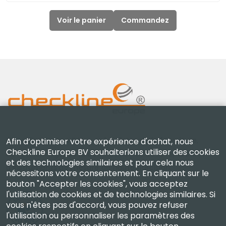
Voir le panier
Commandez
Checkline Europe B.V. — spécialistes de la fourniture,
Afin d’optimiser votre expérience d'achat, nous
Checkline Europe BV souhaiterions utiliser des cookies
de l'étalonnage, de la certification et de la réparation
et des technologies similaires et pour cela nous
d'instruments de mesure de haute précision.
nécessitons votre consentement. En cliquant sur le
bouton "Accepter les cookies", vous acceptez
l'utilisation de cookies et de technologies similaires. Si
vous n'êtes pas d'accord, vous pouvez refuser
l'utilisation ou personnaliser les paramètres des