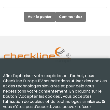
Voir le panier
Commandez
Checkline Europe B.V. — spécialistes de la fourniture,
Afin d’optimiser votre expérience d'achat, nous
Checkline Europe BV souhaiterions utiliser des cookies
de l'étalonnage, de la certification et de la réparation
et des technologies similaires et pour cela nous
d'instruments de mesure de haute précision.
nécessitons votre consentement. En cliquant sur le
bouton "Accepter les cookies", vous acceptez
l'utilisation de cookies et de technologies similaires. Si
vous n'êtes pas d'accord, vous pouvez refuser