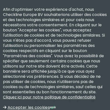
Checkline Europe B.V. — spécialistes de la fourniture,
Afin d’optimiser votre expérience d'achat, nous
Checkline Europe BV souhaiterions utiliser des cookies
de l'étalonnage, de la certification et de la réparation
et des technologies similaires et pour cela nous
d'instruments de mesure de haute précision.
nécessitons votre consentement. En cliquant sur le
bouton "Accepter les cookies", vous acceptez
l'utilisation de cookies et de technologies similaires. Si
vous n'êtes pas d'accord, vous pouvez refuser
l'utilisation ou personnaliser les paramètres des
cookies respectifs en cliquant sur le bouton
Entreprise
"Paramètres des cookies". Vous avez la possibilité de
spécifier que seulement certains cookies que nous
utilisons sur notre site doivent être activés. Cette
Compte
bannière sera affichée jusqu'à ce que vous ayez
sélectionné vos préférences. Si vous décidez de ne
Nous Contacter
pas utiliser de cookies, nous n'utiliserons pas de
cookies ou de technologies similaires, sauf celles qui
sont essentielles au bon fonctionnement du site.
Cliquez ici pour notre politique de confidentialité
Copyright 2003 - 2026 Checkline Europe
N° TVA NL850630721B01
Accepter les cookies