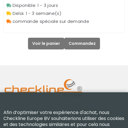
Disponible: 1 - 3 jours
Delai: 1 - 3 semaine(s)
commande spéciale sur demande
Voir le panier
Commandez
Checkline Europe B.V. — spécialistes de la fourniture,
Afin d’optimiser votre expérience d'achat, nous
Checkline Europe BV souhaiterions utiliser des cookies
de l'étalonnage, de la certification et de la réparation
et des technologies similaires et pour cela nous
d'instruments de mesure de haute précision.