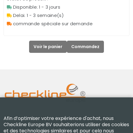
Disponible: 1 - 3 jours
Delai: 1 - 3 semaine(s)
commande spéciale sur demande
Voir le panier
Commandez
Checkline Europe B.V. — spécialistes de la fourniture,
Afin d’optimiser votre expérience d'achat, nous
Checkline Europe BV souhaiterions utiliser des cookies
de l'étalonnage, de la certification et de la réparation
et des technologies similaires et pour cela nous