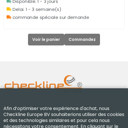
Disponible: 1 - 3 jours
Delai: 1 - 3 semaine(s)
commande spéciale sur demande
Voir le panier
Commandez
Checkline Europe B.V. — spécialistes de la fourniture,
Afin d’optimiser votre expérience d'achat, nous
Checkline Europe BV souhaiterions utiliser des cookies
de l'étalonnage, de la certification et de la réparation
et des technologies similaires et pour cela nous
d'instruments de mesure de haute précision.
nécessitons votre consentement. En cliquant sur le