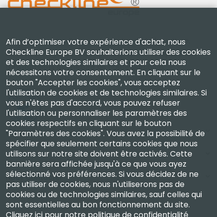
Checkline Europe B.V. — spécialistes de la fourniture,
Afin d’optimiser votre expérience d'achat, nous
Checkline Europe BV souhaiterions utiliser des cookies
de l'étalonnage, de la certification et de la réparation
et des technologies similaires et pour cela nous
d'instruments de mesure de haute précision.
nécessitons votre consentement. En cliquant sur le
bouton "Accepter les cookies", vous acceptez
l'utilisation de cookies et de technologies similaires. Si
vous n'êtes pas d'accord, vous pouvez refuser
l'utilisation ou personnaliser les paramètres des
cookies respectifs en cliquant sur le bouton
Entreprise
"Paramètres des cookies". Vous avez la possibilité de
spécifier que seulement certains cookies que nous
utilisons sur notre site doivent être activés. Cette
Compte
bannière sera affichée jusqu'à ce que vous ayez
sélectionné vos préférences. Si vous décidez de ne
Nous Contacter
pas utiliser de cookies, nous n'utiliserons pas de
cookies ou de technologies similaires, sauf celles qui
sont essentielles au bon fonctionnement du site.
Cliquez ici pour notre politique de confidentialité